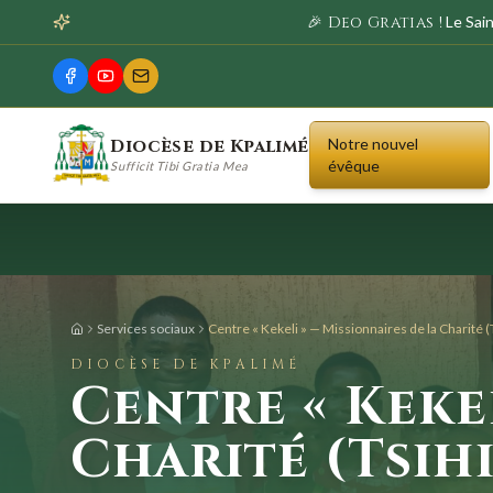
🎉 Deo Gratias !
Le Sai
Diocèse de Kpalimé
Notre nouvel
évêque
Sufficit Tibi Gratia Mea
Services sociaux
Centre « Kekeli » — Missionnaires de la Charité (
DIOCÈSE DE KPALIMÉ
Centre « Keke
Charité (Tsih