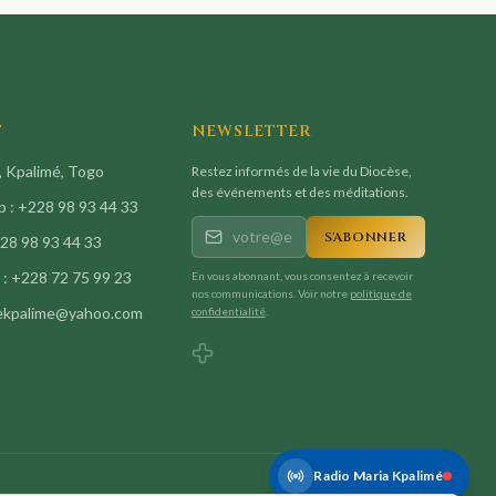
T
NEWSLETTER
 Kpalimé, Togo
Restez informés de la vie du Diocèse,
des événements et des méditations.
 :
+228 98 93 44 33
S'ABONNER
28 98 93 44 33
 :
+228 72 75 99 23
En vous abonnant, vous consentez à recevoir
nos communications. Voir notre
politique de
ekpalime@yahoo.com
confidentialité
.
Radio Maria Kpalimé