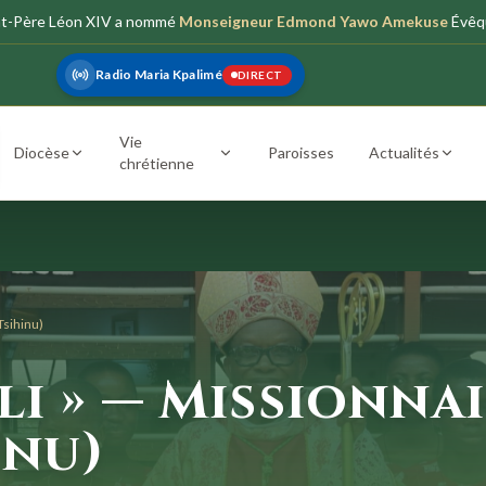
nt-Père Léon XIV a nommé
Monseigneur Edmond Yawo Amekuse
Évêq
Radio Maria Kpalimé
DIRECT
Vie
Diocèse
Paroisses
Actualités
chrétienne
Tsihinu)
li » — Missionnai
inu)