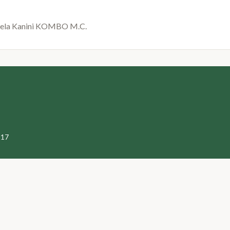
gela Kanini KOMBO M.C.
 17