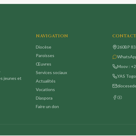
NAVIGATION
CONTAC
Diocèse
260BP 83,
Paroisses
WhatsApp
Œuvres
Moov :
+2
—
Services sociaux
YAS Togo
es jeunes et
Actualités
diocesed
Vocations
Diaspora
Faire un don