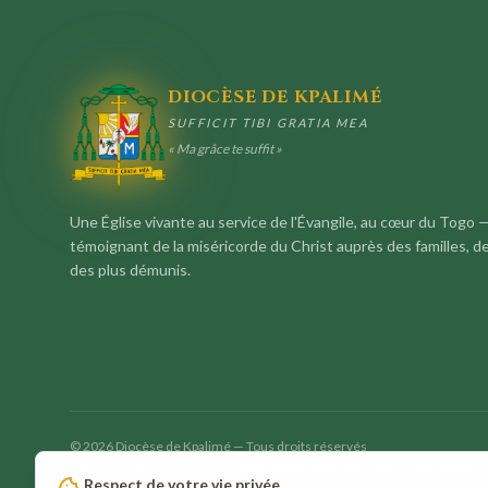
DIOCÈSE DE KPALIMÉ
SUFFICIT TIBI GRATIA MEA
« Ma grâce te suffit »
Une Église vivante au service de l'Évangile, au cœur du Togo 
témoignant de la miséricorde du Christ auprès des familles, d
des plus démunis.
©
2026
Diocèse de Kpalimé — Tous droits réservés
Site conçu par
WEBGENY
— Agence Web Internationale — Sites Web H
Respect de votre vie privée