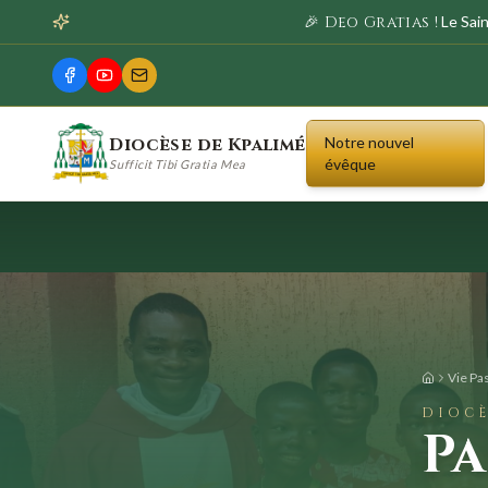
🎉 Deo Gratias !
Le Sai
Diocèse de Kpalimé
Notre nouvel
évêque
Sufficit Tibi Gratia Mea
Vie Pa
DIOCÈ
Pa