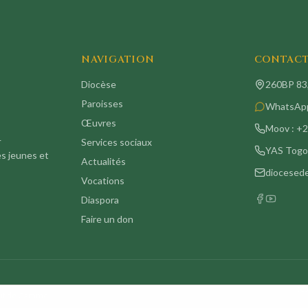
NAVIGATION
CONTAC
Diocèse
260BP 83,
Paroisses
WhatsApp
Œuvres
Moov :
+2
—
Services sociaux
YAS Togo
es jeunes et
Actualités
diocesed
Vocations
Diaspora
Faire un don
Re
aut de Gamme