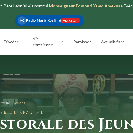
nt-Père Léon XIV a nommé
Monseigneur Edmond Yawo Amekuse
Évêq
Radio Maria Kpalimé
DIRECT
Vie
Diocèse
Paroisses
Actualités
chrétienne
storale
Jeunes
SE DE KPALIMÉ
storale des Jeu