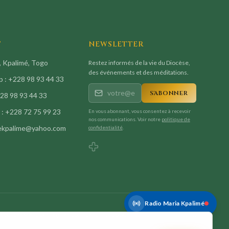
T
NEWSLETTER
 Kpalimé, Togo
Restez informés de la vie du Diocèse,
des événements et des méditations.
 :
+228 98 93 44 33
S'ABONNER
28 98 93 44 33
 :
+228 72 75 99 23
En vous abonnant, vous consentez à recevoir
nos communications. Voir notre
politique de
ekpalime@yahoo.com
confidentialité
.
Radio Maria Kpalimé
ssources
Mentions légales
Confidentialité
Cookies
Contact
Administration