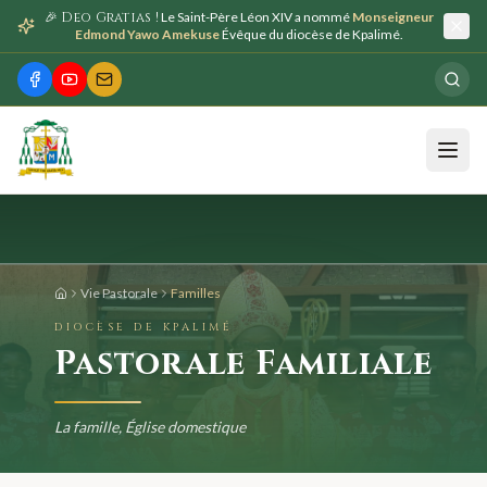
🎉 Deo Gratias !
Le Saint-Père Léon XIV a nommé
Monseigneur
Edmond Yawo Amekuse
Évêque du diocèse de Kpalimé.
Vie Pastorale
Familles
DIOCÈSE DE KPALIMÉ
Pastorale Familiale
La famille, Église domestique