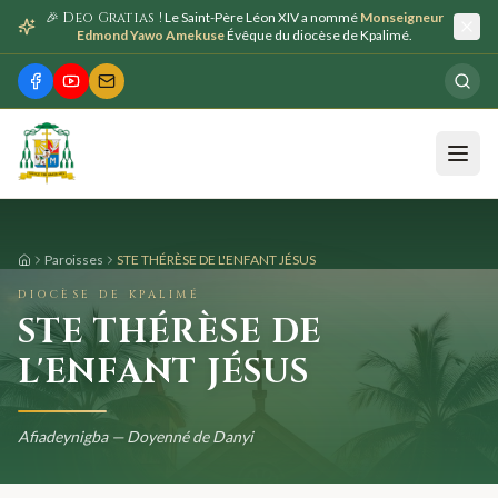
🎉 Deo Gratias !
Le Saint-Père Léon XIV a nommé
Monseigneur
Edmond Yawo Amekuse
Évêque du diocèse de Kpalimé.
Paroisses
STE THÉRÈSE DE L'ENFANT JÉSUS
DIOCÈSE DE KPALIMÉ
STE THÉRÈSE DE
L'ENFANT JÉSUS
Afiadeynigba — Doyenné de Danyi