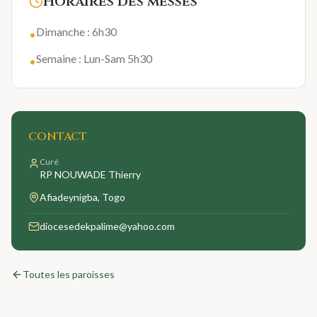
Horaires des messes
Dimanche : 6h30
•
Semaine : Lun-Sam 5h30
•
CONTACT
Curé
RP NOUWADE Thierry
Afiadeynigba
, Togo
diocesedekpalime@yahoo.com
Toutes les paroisses