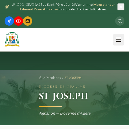
🎉 Deo Gratias !
Le Saint-Père Léon XIV a nommé
Monseigneur
Edmond Yawo Amekuse
Évêque du diocèse de Kpalimé.
Paroisses
ST JOSEPH
DIOCÈSE DE KPALIMÉ
ST JOSEPH
Agbanon — Doyenné d'Adéta