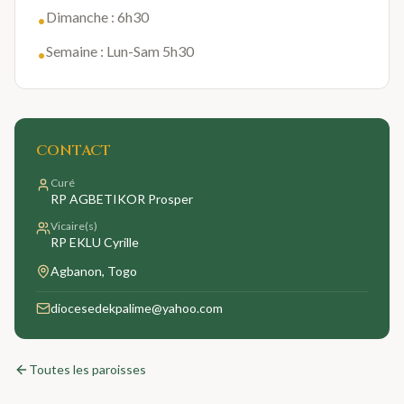
Dimanche : 6h30
•
Semaine : Lun-Sam 5h30
•
CONTACT
Curé
RP AGBETIKOR Prosper
Vicaire(s)
RP EKLU Cyrille
Agbanon
, Togo
diocesedekpalime@yahoo.com
Toutes les paroisses