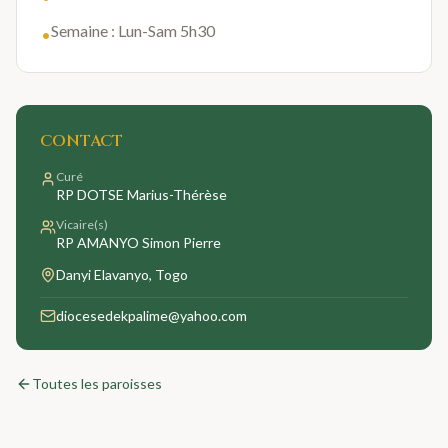
Semaine : Lun-Sam 5h30
•
CONTACT
Curé
RP DOTSE Marius-Thérèse
Vicaire(s)
RP AMANYO Simon Pierre
Danyi Elavanyo
, Togo
diocesedekpalime@yahoo.com
Toutes les paroisses