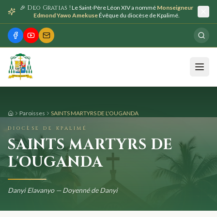
🎉 Deo Gratias !
Le Saint-Père Léon XIV a nommé
Monseigneur
Edmond Yawo Amekuse
Évêque du diocèse de Kpalimé.
Paroisses
SAINTS MARTYRS DE L'OUGANDA
DIOCÈSE DE KPALIMÉ
SAINTS MARTYRS DE
L'OUGANDA
Danyi Elavanyo — Doyenné de Danyi