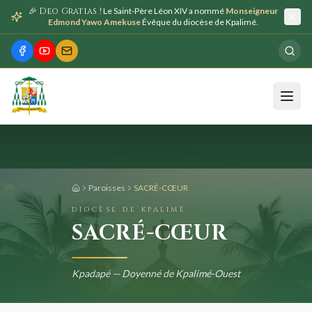
🎉 Deo Gratias !
Le Saint-Père Léon XIV a nommé
Monseigneur
Edmond Yawo Amekuse
Évêque du diocèse de Kpalimé.
Paroisses
SACRÉ-CŒUR
DIOCÈSE DE KPALIMÉ
SACRÉ-CŒUR
Kpadapé — Doyenné de Kpalimé-Ouest