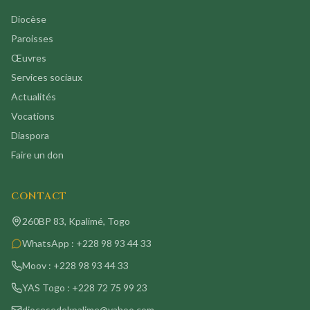
Diocèse
Paroisses
Œuvres
Services sociaux
Actualités
Vocations
Diaspora
Faire un don
CONTACT
260BP 83, Kpalimé, Togo
WhatsApp :
+228 98 93 44 33
Moov :
+228 98 93 44 33
YAS Togo :
+228 72 75 99 23
diocesedekpalime@yahoo.com