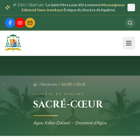
🎉 Deo Gratias !
Le Saint-Père Léon XIV a nommé
Monseigneur
Edmond Yawo Amekuse
Évêque du diocèse de Kpalimé.
Paroisses
SACRÉ-CŒUR
DIOCÈSE DE KPALIMÉ
SACRÉ-CŒUR
Agou Kébo-Dalavé — Doyenné d'Agou