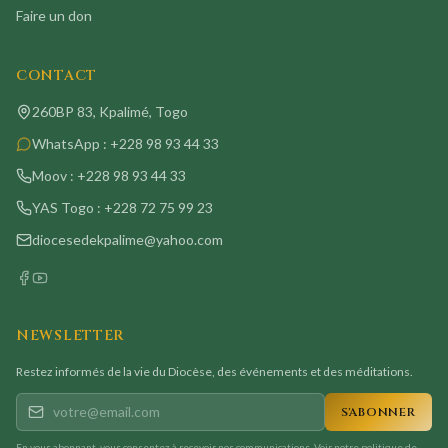
Faire un don
CONTACT
260BP 83, Kpalimé, Togo
WhatsApp :
+228 98 93 44 33
Moov :
+228 98 93 44 33
YAS Togo :
+228 72 75 99 23
diocesedekpalime@yahoo.com
NEWSLETTER
Restez informés de la vie du Diocèse, des événements et des méditations.
S'ABONNER
En vous abonnant, vous consentez à recevoir nos communications. Voir notre
politique de