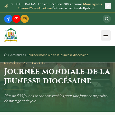
🎉 Deo Gratias !
Le Saint-Père Léon XIV a nommé
Monseigneur
Edmond Yawo Amekuse
Évêque du diocèse de Kpalimé.
Actualités
Journée mondiale de la jeunesse diocésaine
DIOCÈSE DE KPALIMÉ
Journée mondiale de la
jeunesse diocésaine
Plus de 500 jeunes se sont rassemblés pour une journée de prière,
de partage et de joie.