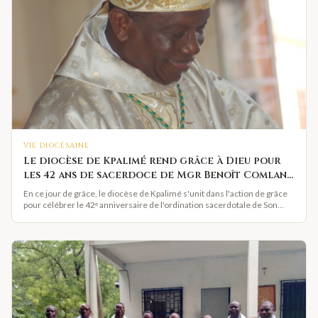
VIE DIOCÉSAINE
Le diocèse de Kpalimé rend grâce à Dieu pour
les 42 ans de sacerdoce de Mgr Benoît Comlan
Messan ALOWONOU
En ce jour de grâce, le diocèse de Kpalimé s'unit dans l'action de grâce
pour célébrer le 42ᵉ anniversaire de l'ordination sacerdotale de Son
Excellence Monseigneur Benoît Comlan Messan ALOWONOU,
Évêque émérite et Administrateur Apostolique de Kpalimé. À quelques
semaines de l'ordination épiscopale de Mgr Edmond Yawo AMEKUSE,
cette célébration est une occasion privilégiée de remercier le Seigneur
pour la fidélité d'un pasteur qui continue de servir l'Église avec sagesse
et dévouement.