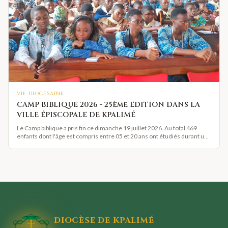
VIE DIOCÉSAINE
CAMP BIBLIQUE 2026 - 25ème EDITION DANS LA
VILLE ÉPISCOPALE DE KPALIMÉ
Le Camp biblique a pris fin ce dimanche 19 juillet 2026. Au total 469
enfants dont l'âge est compris entre 05 et 20 ans ont étudiés durant une
semaine les Rois : Saül et David. Monseigneur Benoît ALOWONOU a
présidé à la Cathédrale, la messe de clôture.
DIOCÈSE DE KPALIMÉ