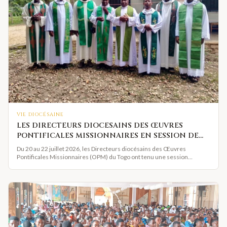
VIE DIOCÉSAINE
LES DIRECTEURS DIOCESAINS DES ŒUVRES
PONTIFICALES MISSIONNAIRES EN SESSION DE
TRAVAIL A SOKODE
Du 20 au 22 juillet 2026, les Directeurs diocésains des Œuvres
Pontificales Missionnaires (OPM) du Togo ont tenu une session
ordinaire de travail à la Direction diocésaine des Œuvres de Sokodé.
Cette rencontre a pour principal objectif de réfléchir à la préparation et à
la célébration du centenaire des Journées Missionnaires Mondiales au
Togo.